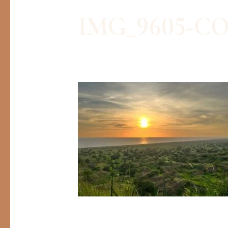
IMG_9605-C
Par
Léa Gallardo
/
07/12/2024