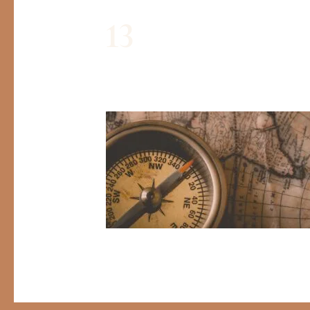
13
Par
Léa Gallardo
/
22/10/2025